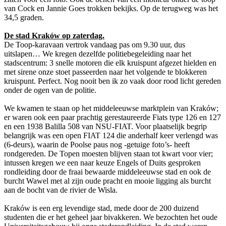
van Cock en Jannie Goes trokken bekijks. Op de terugweg was het
34,5 graden.
De stad Kraków op zaterdag.
De Toop-karavaan vertrok vandaag pas om 9.30 uur, dus
uitslapen… We kregen dezelfde politiebegeleiding naar het
stadscentrum: 3 snelle motoren die elk kruispunt afgezet hielden en
met sirene onze stoet passeerden naar het volgende te blokkeren
kruispunt. Perfect. Nog nooit ben ik zo vaak door rood licht gereden
onder de ogen van de politie.
We kwamen te staan op het middeleeuwse marktplein van Kraków;
er waren ook een paar prachtig gerestaureerde Fiats type 126 en 127
en een 1938 Balilla 508 van NSU-FIAT. Voor plaatselijk begrip
belangrijk was een open FIAT 124 die anderhalf keer verlengd was
(6-deurs), waarin de Poolse paus nog -getuige foto’s- heeft
rondgereden. De Topen moesten blijven staan tot kwart voor vier;
intussen kregen we een naar keuze Engels of Duits gesproken
rondleiding door de fraai bewaarde middeleeuwse stad en ook de
burcht Wawel met al zijn oude pracht en mooie ligging als burcht
aan de bocht van de rivier de Wisla.
Kraków is een erg levendige stad, mede door de 200 duizend
studenten die er het geheel jaar bivakkeren. We bezochten het oude