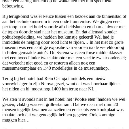
rivier een aardig uitzicht op de walkanten met hun specifieke
bebouwing.
Bij terugkomst was er keuze tussen een bezoek aan de binnenstad of
aan het techniekmuseum in een oude tramremise. We gingen eerst
per toop naar het hotel voor de afscheidslunch en daarna alweer met
de topen door de stad naar het museum. En dat allemaal zonder
politiebegeleiding, we hadden het kunstje geleerd! Wel had je
inmiddels de neiging door rood licht te rijden… In het niet zo grote
museum was een aardige expositie van voor en na de wereldoorlog
in Polen gemaakte auto’s. De Syrena was een forse middenklasser
met een tweecilinder tweetaktmotor met een veel te zwaar onderstel;
dat verkocht niet goed en er resteren alleen nog een
museumexemplaar en 1:40 modelletjes in de museumshop.
Terug bij het hotel had Rein Osinga inmiddels een nieuw
voorwiellager in zijn Nuova gezet, want dat was hoorbaar tijdens
het rijden en hij moest nog 1400 km terug naar NL.
We aten ’s avonds niet in het hotel; het ‘Poolse eten’ hadden we wel
gezien; vlakbij was een grillrestaurant. Dat we daar met ruim 20
mensen tegelijk kwamen aanzetten en er slechts één kookplaat was
maakte toch dat we genoeglijk hebben gegeten. Ook sommige
muggen hier…