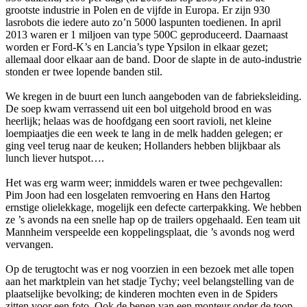
grootste industrie in Polen en de vijfde in Europa. Er zijn 930
lasrobots die iedere auto zo’n 5000 laspunten toedienen. In april
2013 waren er 1 miljoen van type 500C geproduceerd. Daarnaast
worden er Ford-K’s en Lancia’s type Ypsilon in elkaar gezet;
allemaal door elkaar aan de band. Door de slapte in de auto-industrie
stonden er twee lopende banden stil.
We kregen in de buurt een lunch aangeboden van de fabrieksleiding.
De soep kwam verrassend uit een bol uitgehold brood en was
heerlijk; helaas was de hoofdgang een soort ravioli, net kleine
loempiaatjes die een week te lang in de melk hadden gelegen; er
ging veel terug naar de keuken; Hollanders hebben blijkbaar als
lunch liever hutspot….
Het was erg warm weer; inmiddels waren er twee pechgevallen:
Pim Joon had een losgelaten remvoering en Hans den Hartog
ernstige olielekkage, mogelijk een defecte carterpakking. We hebben
ze ’s avonds na een snelle hap op de trailers opgehaald. Een team uit
Mannheim verspeelde een koppelingsplaat, die ’s avonds nog werd
vervangen.
Op de terugtocht was er nog voorzien in een bezoek met alle topen
aan het marktplein van het stadje Tychy; veel belangstelling van de
plaatselijke bevolking; de kinderen mochten even in de Spiders
zitten voor een foto. Ook de benen van een monteur onder de toop