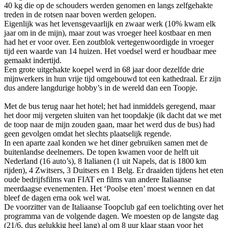
40 kg die op de schouders werden genomen en langs zelfgehakte
treden in de rotsen naar boven werden gelopen.
Eigenlijk was het levensgevaarlijk en zwaar werk (10% kwam elk
jaar om in de mijn), maar zout was vroeger heel kostbaar en men
had het er voor over. Een zoutblok vertegenwoordigde in vroeger
tijd een waarde van 14 huizen. Het voedsel werd er houdbaar mee
gemaakt indertijd.
Een grote uitgehakte koepel werd in 68 jaar door dezelfde drie
mijnwerkers in hun vrije tijd omgebouwd tot een kathedraal. Er zijn
dus andere langdurige hobby’s in de wereld dan een Toopje.
Met de bus terug naar het hotel; het had inmiddels geregend, maar
het door mij vergeten sluiten van het toopdakje (ik dacht dat we met
de toop naar de mijn zouden gaan, maar het werd dus de bus) had
geen gevolgen omdat het slechts plaatselijk regende.
In een aparte zaal konden we het diner gebruiken samen met de
buitenlandse deelnemers. De topen kwamen voor de helft uit
Nederland (16 auto’s), 8 Italianen (1 uit Napels, dat is 1800 km
rijden), 4 Zwitsers, 3 Duitsers en 1 Belg. Er draaiden tijdens het eten
oude bedrijfsfilms van FIAT en films van andere Italiaanse
meerdaagse evenementen. Het ‘Poolse eten’ moest wennen en dat
bleef de dagen erna ook wel wat.
De voorzitter van de Italiaanse Toopclub gaf een toelichting over het
programma van de volgende dagen. We moesten op de langste dag
(21/6, dus gelukkig heel lang) al om 8 uur klaar staan voor het