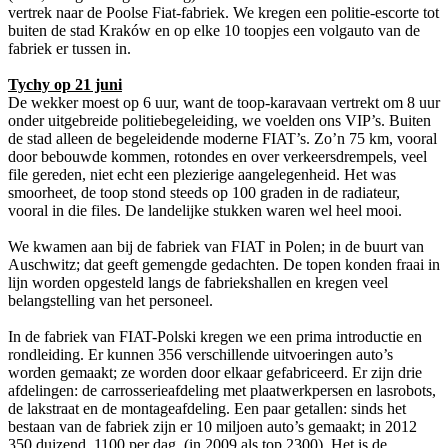
vertrek naar de Poolse Fiat-fabriek. We kregen een politie-escorte tot
buiten de stad Kraków en op elke 10 toopjes een volgauto van de
fabriek er tussen in.
Tychy op 21 juni
De wekker moest op 6 uur, want de toop-karavaan vertrekt om 8 uur
onder uitgebreide politiebegeleiding, we voelden ons VIP’s. Buiten
de stad alleen de begeleidende moderne FIAT’s. Zo’n 75 km, vooral
door bebouwde kommen, rotondes en over verkeersdrempels, veel
file gereden, niet echt een plezierige aangelegenheid. Het was
smoorheet, de toop stond steeds op 100 graden in de radiateur,
vooral in die files. De landelijke stukken waren wel heel mooi.
We kwamen aan bij de fabriek van FIAT in Polen; in de buurt van
Auschwitz; dat geeft gemengde gedachten. De topen konden fraai in
lijn worden opgesteld langs de fabriekshallen en kregen veel
belangstelling van het personeel.
In de fabriek van FIAT-Polski kregen we een prima introductie en
rondleiding. Er kunnen 356 verschillende uitvoeringen auto’s
worden gemaakt; ze worden door elkaar gefabriceerd. Er zijn drie
afdelingen: de carrosserieafdeling met plaatwerkpersen en lasrobots,
de lakstraat en de montageafdeling. Een paar getallen: sinds het
bestaan van de fabriek zijn er 10 miljoen auto’s gemaakt; in 2012
350 duizend, 1100 per dag, (in 2009 als top 2300). Het is de