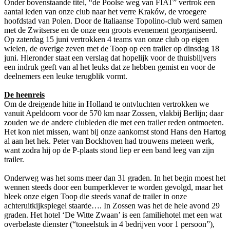
Onder bovenstaande titel, “de Poolse weg van FIAT” vertrok een
aantal leden van onze club naar het verre Kraków, de vroegere
hoofdstad van Polen. Door de Italiaanse Topolino-club werd samen
met de Zwitserse en de onze een groots evenement georganiseerd.
Op zaterdag 15 juni vertrokken 4 teams van onze club op eigen
wielen, de overige zeven met de Toop op een trailer op dinsdag 18
juni. Hieronder staat een verslag dat hopelijk voor de thuisblijvers
een indruk geeft van al het leuks dat ze hebben gemist en voor de
deelnemers een leuke terugblik vormt.
De heenreis
Om de dreigende hitte in Holland te ontvluchten vertrokken we
vanuit Apeldoorn voor de 570 km naar Zossen, vlakbij Berlijn; daar
zouden we de andere clubleden die met een trailer reden ontmoeten.
Het kon niet missen, want bij onze aankomst stond Hans den Hartog
al aan het hek. Peter van Bockhoven had trouwens meteen werk,
want zodra hij op de P-plaats stond liep er een band leeg van zijn
trailer.
Onderweg was het soms meer dan 31 graden. In het begin moest het
wennen steeds door een bumperklever te worden gevolgd, maar het
bleek onze eigen Toop die steeds vanaf de trailer in onze
achteruitkijkspiegel staarde…. In Zossen was het de hele avond 29
graden. Het hotel ‘De Witte Zwaan’ is een familiehotel met een wat
overbelaste dienster (“toneelstuk in 4 bedrijven voor 1 persoon”),