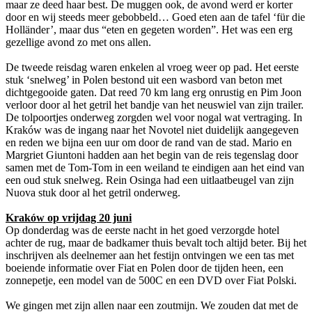
maar ze deed haar best. De muggen ook, de avond werd er korter
door en wij steeds meer gebobbeld… Goed eten aan de tafel ‘für die
Holländer’, maar dus “eten en gegeten worden”. Het was een erg
gezellige avond zo met ons allen.
De tweede reisdag waren enkelen al vroeg weer op pad. Het eerste
stuk ‘snelweg’ in Polen bestond uit een wasbord van beton met
dichtgegooide gaten. Dat reed 70 km lang erg onrustig en Pim Joon
verloor door al het getril het bandje van het neuswiel van zijn trailer.
De tolpoortjes onderweg zorgden wel voor nogal wat vertraging. In
Kraków was de ingang naar het Novotel niet duidelijk aangegeven
en reden we bijna een uur om door de rand van de stad. Mario en
Margriet Giuntoni hadden aan het begin van de reis tegenslag door
samen met de Tom-Tom in een weiland te eindigen aan het eind van
een oud stuk snelweg. Rein Osinga had een uitlaatbeugel van zijn
Nuova stuk door al het getril onderweg.
Kraków op vrijdag 20 juni
Op donderdag was de eerste nacht in het goed verzorgde hotel
achter de rug, maar de badkamer thuis bevalt toch altijd beter. Bij het
inschrijven als deelnemer aan het festijn ontvingen we een tas met
boeiende informatie over Fiat en Polen door de tijden heen, een
zonnepetje, een model van de 500C en een DVD over Fiat Polski.
We gingen met zijn allen naar een zoutmijn. We zouden dat met de