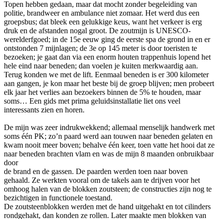
Topen hebben gedaan, maar dat mocht zonder begeleiding van
politie, brandweer en ambulance niet zomaar. Het werd dus een
groepsbus; dat bleek een gelukkige keus, want het verkeer is erg
druk en de afstanden nogal groot. De zoutmijn is UNESCO-
werelderfgoed; in de 15e eeuw ging de eerste spa de grond in en er
ontstonden 7 mijnlagen; de 3e op 145 meter is door toeristen te
bezoeken; je gaat dan via een enorm houten trappenhuis lopend het
hele eind naar beneden; dan voelen je kuiten merkwaardig aan.
Terug konden we met de lift. Eenmaal beneden is er 300 kilometer
aan gangen, je kon maar het beste bij de groep blijven; men probeert
elk jaar het verlies aan bezoekers binnen de 5% te houden, maar
soms… Een gids met prima geluidsinstallatie liet ons veel
interessants zien en horen.
De mijn was zeer indrukwekkend; allemaal menselijk handwerk met
soms één PK; zo’n paard werd aan touwen naar beneden gelaten en
kwam nooit meer boven; behalve één keer, toen vatte het hooi dat ze
naar beneden brachten vlam en was de mijn 8 maanden onbruikbaar
door
de brand en de gassen. De paarden werden toen naar boven
gehaald. Ze werkten vooral om de takels aan te drijven voor het
omhoog halen van de blokken zoutsteen; de constructies zijn nog te
bezichtigen in functionele toestand.
De zoutsteenblokken werden met de hand uitgehakt en tot cilinders
rondgehakt, dan konden ze rollen. Later maakte men blokken van