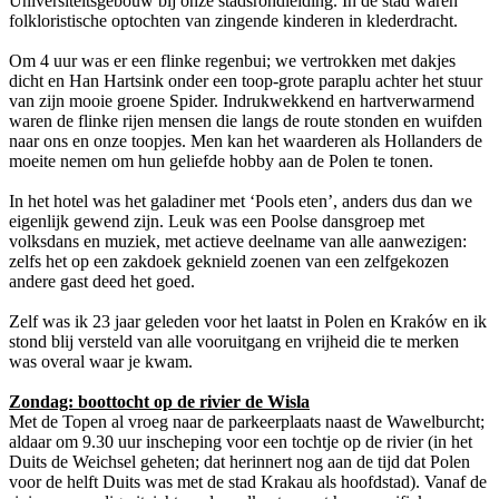
Universiteitsgebouw bij onze stadsrondleiding. In de stad waren
folkloristische optochten van zingende kinderen in klederdracht.
Om 4 uur was er een flinke regenbui; we vertrokken met dakjes
dicht en Han Hartsink onder een toop-grote paraplu achter het stuur
van zijn mooie groene Spider. Indrukwekkend en hartverwarmend
waren de flinke rijen mensen die langs de route stonden en wuifden
naar ons en onze toopjes. Men kan het waarderen als Hollanders de
moeite nemen om hun geliefde hobby aan de Polen te tonen.
In het hotel was het galadiner met ‘Pools eten’, anders dus dan we
eigenlijk gewend zijn. Leuk was een Poolse dansgroep met
volksdans en muziek, met actieve deelname van alle aanwezigen:
zelfs het op een zakdoek geknield zoenen van een zelfgekozen
andere gast deed het goed.
Zelf was ik 23 jaar geleden voor het laatst in Polen en Kraków en ik
stond blij versteld van alle vooruitgang en vrijheid die te merken
was overal waar je kwam.
Zondag: boottocht op de rivier de Wisla
Met de Topen al vroeg naar de parkeerplaats naast de Wawelburcht;
aldaar om 9.30 uur inscheping voor een tochtje op de rivier (in het
Duits de Weichsel geheten; dat herinnert nog aan de tijd dat Polen
voor de helft Duits was met de stad Krakau als hoofdstad). Vanaf de